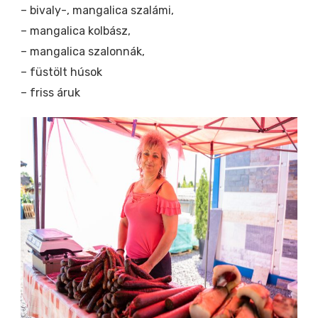
– bivaly-, mangalica szalámi,
– mangalica kolbász,
– mangalica szalonnák,
– füstölt húsok
– friss áruk