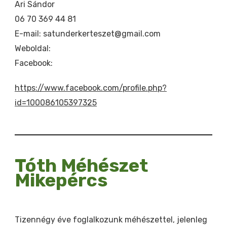
Ari Sándor
06 70 369 44 81
E-mail: satunderkerteszet@gmail.com
Weboldal:
Facebook:
https://www.facebook.com/profile.php?
id=100086105397325
Tóth Méhészet
Mikepércs
Tizennégy éve foglalkozunk méhészettel, jelenleg