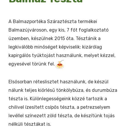
A Balmazportéka Száraztészta termékei
Balmazújvároson, egy kis, 7 főt foglalkoztató
üzemben, készülnek 2015 óta. Tésztánik a
legkiválóbb minőséget képviselik: kizárólag
kapirgálós tyúktojást használunk, melyet kézzel,
egyesével törünk fel.
Elsősorban réteslisztet használunk, de készül
nálunk teljes kiőrlésű tönkölybúza, és durumbúza
tészta is. Különlegességeink közzé tartozik a
chilivel ízesített csípős tészta, a petrezselyem
levéllel színezett zöld tészta, de készítünk tojás
nélküli tésztákat is.