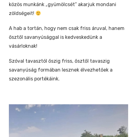
közös munkánk „gyümölcsét” akarjuk mondani
zöldségeit!
A hab a tortán, hogy nem csak friss áruval, hanem
ősztől savanyúsággal is kedveskedünk a
vásárloknak!
Szóval tavasztól őszig friss, ősztől tavaszig
savanyúság formában lesznek élvezhetőek a
szezonális portékáink.