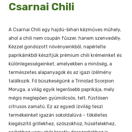
Csarnai Chili
A Csarnai Chili egy hajdú-bihari kézműves műhely,
ahol a chili nem csupán fűszer, hanem szenvedély.
Kézzel gondozott növényeinkből, napérlelte
paprikáinkból készítjük prémium chili krémeinket és
különlegességeinket, amelyekben a minőség, a
természetes alapanyagok és az igazi ízélmény
találkozik. Fő büszkeségünk a Trinidad Scorpion
Moruga, a világ egyik legerősebb paprikája, mely
mégis meglepően gyümölcsös, telt, füstösen
citrusos zamatú. Ez az egyedi ízvilág teszi
termékeinket igazán sokoldalúvá – tökéletes
kiegészítő grillekhez, szószokhoz, húsételekhez,