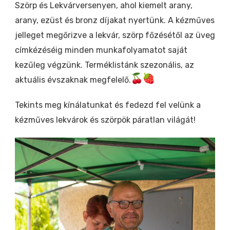
Szörp és Lekvárversenyen, ahol kiemelt arany,
arany, ezüst és bronz díjakat nyertünk. A kézműves
jelleget megőrizve a lekvár, szörp főzésétől az üveg
címkézéséig minden munkafolyamatot saját
kezűleg végzünk. Terméklistánk szezonális, az
aktuális évszaknak megfelelő.
Tekints meg kínálatunkat és fedezd fel velünk a
kézműves lekvárok és szörpök páratlan világát!