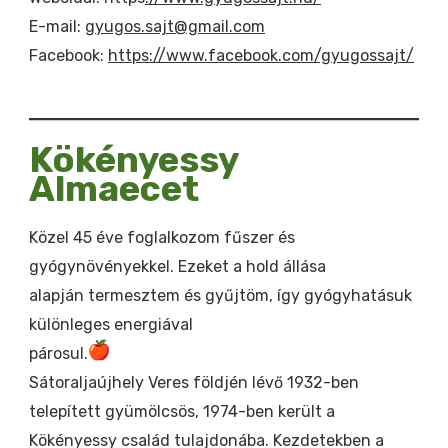
E-mail:
gyugos.sajt@gmail.com
Facebook:
https://www.facebook.com/gyugossajt/
Kökényessy
Almaecet
Közel 45 éve foglalkozom fűszer és
gyógynövényekkel. Ezeket a hold állása
alapján termesztem és gyűjtöm, így gyógyhatásuk
különleges energiával
párosul.
Sátoraljaújhely Veres földjén lévő 1932-ben
telepített gyümölcsös, 1974-ben került a
Kökényessy család tulajdonába. Kezdetekben a