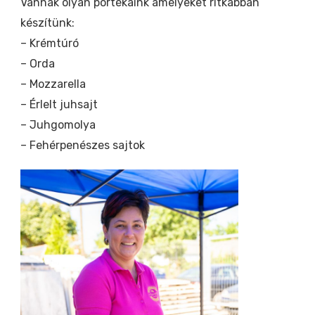
Vannak olyan portékáink amelyeket ritkábban
készítünk:
– Krémtúró
– Orda
– Mozzarella
– Érlelt juhsajt
– Juhgomolya
– Fehérpenészes sajtok