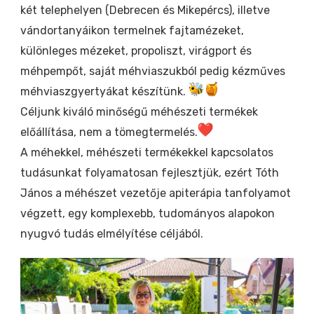
két telephelyen (Debrecen és Mikepércs), illetve
vándortanyáikon termelnek fajtamézeket,
különleges mézeket, propoliszt, virágport és
méhpempőt, saját méhviaszukból pedig kézműves
méhviaszgyertyákat készítünk.
Céljunk kiváló minőségű méhészeti termékek
előállítása, nem a tömegtermelés.
A méhekkel, méhészeti termékekkel kapcsolatos
tudásunkat folyamatosan fejlesztjük, ezért Tóth
János a méhészet vezetője apiterápia tanfolyamot
végzett, egy komplexebb, tudományos alapokon
nyugvó tudás elmélyítése céljából.