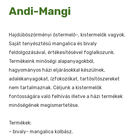
Andi-Mangi
Hajdúböszörményi őstermelő-, kistermelők vagyok.
Saját tenyésztésű mangalica és bivaly
feldolgozásával, értékesítésèvel foglalkozunk.
Termèkeink minőségi alapanyagokból,
hagyományos házi eljárásokkal készülnek,
adalékanyagokat, ízfokozókat, tartósítószereket
nem tartalmaznak. Cèljunk a kistermelők
fontosságára való felhívás illetve a házi termékek
minőségének megismertetèse.
Termékek:
– bivaly- mangalica kolbász,