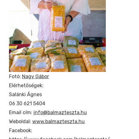
Fotó:
Nagy Gábor
Elérhetőségek:
Salánki Ágnes
06 30 621 5404
Email cím:
info@balmazteszta.hu
Weboldal:
www.balmazteszta.hu
Facebook: