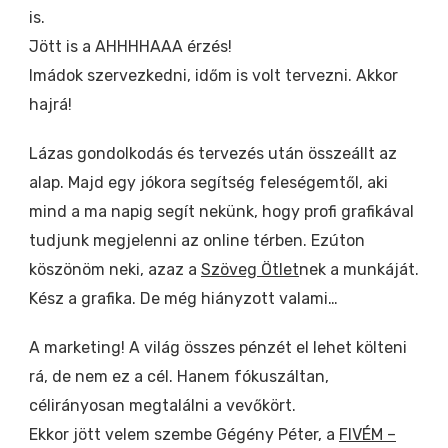
is.
Jött is a AHHHHAAA érzés!
Imádok szervezkedni, időm is volt tervezni. Akkor
hajrá!
Lázas gondolkodás és tervezés után összeállt az
alap. Majd egy jókora segítség feleségemtől, aki
mind a ma napig segít nekünk, hogy profi grafikával
tudjunk megjelenni az online térben. Ezúton
köszönöm neki, azaz a
Szöveg Ötlet
nek a munkáját.
Kész a grafika. De még hiányzott valami…
A marketing! A világ összes pénzét el lehet költeni
rá, de nem ez a cél. Hanem fókuszáltan,
célirányosan megtalálni a vevőkört.
Ekkor jött velem szembe Gégény Péter, a
FIVÉM –