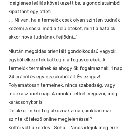
ideiglenes leállás következett be, a gondolataimból
kipattant egy ötlet:
„….Mi van, ha a termelők csak olyan szinten tudnák
kezelni a social média felületeket, mint a fiatalok,
akkor hova tudnának fejlődni…”
Miután megoldás orientált gondolkodású vagyok,
egyből elkezdtek kattogni a fogaskerekek. A
termelők termelnek és ahogy ők fogalmaznak: 1 nap
24 órából és egy éjszakából áll. És ez igaz!
Folyamatosan termelnek, nincs szabadság, vagy
munkaszüneti nap. A munkát el kell végezni, még
karácsonykor is.
De akkor mikor foglalkoznak a napjainkban már
szinte kötelező online megjelenéssel?
Költői volt a kérdés… Soha…. Nincs idejük még erre