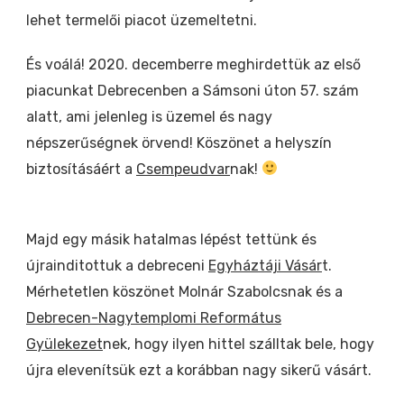
lehet termelői piacot üzemeltetni.
És voálá! 2020. decemberre meghirdettük az első
piacunkat Debrecenben a Sámsoni úton 57. szám
alatt, ami jelenleg is üzemel és nagy
népszerűségnek örvend! Köszönet a helyszín
biztosításáért a
Csempeudvar
nak!
Majd egy másik hatalmas lépést tettünk és
újrainditottuk a debreceni
Egyháztáji Vásár
t.
Mérhetetlen köszönet Molnár Szabolcsnak és a
Debrecen-Nagytemplomi Református
Gyülekezet
nek, hogy ilyen hittel szálltak bele, hogy
újra elevenítsük ezt a korábban nagy sikerű vásárt.