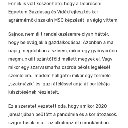
Ennek is volt köszönhető, hogy a Debreceni
Egyetem Gazdaság és Vidékfejlesztés kar
agrármérnöki szakán MSC képzését is végig vittem.
Sajnos, nem állt rendelkezésemre olyan háttér,
hogy belevágjak a gazdálkodásba. Azonban a mai
napig megdobban a szívem, mikor egy gyönyörűen
megmunkált szántóföld mellett megyek el. Vagy
mikor egy szarvasmarha csorda békés legelését
szemlélem. Imádom hallgatni mikor egy termelő
„szakmázik” és igazi átéléssel adja át portékája
készítésének részleteit.
Ez a szeretet vezetett oda, hogy amikor 2020
januárjában beütött a pandémia és a korlátozások,
szigorítások miatt az alkalmazotti munkámban