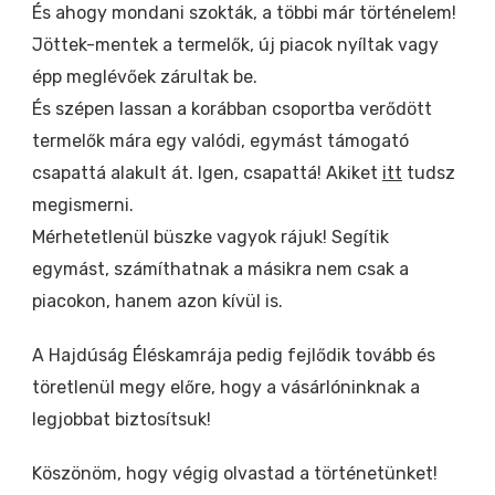
És ahogy mondani szokták, a többi már történelem!
Jöttek-mentek a termelők, új piacok nyíltak vagy
épp meglévőek zárultak be.
És szépen lassan a korábban csoportba verődött
termelők mára egy valódi, egymást támogató
csapattá alakult át. Igen, csapattá! Akiket
itt
tudsz
megismerni.
Mérhetetlenül büszke vagyok rájuk! Segítik
egymást, számíthatnak a másikra nem csak a
piacokon, hanem azon kívül is.
A Hajdúság Éléskamrája pedig fejlődik tovább és
töretlenül megy előre, hogy a vásárlóninknak a
legjobbat biztosítsuk!
Köszönöm, hogy végig olvastad a történetünket!